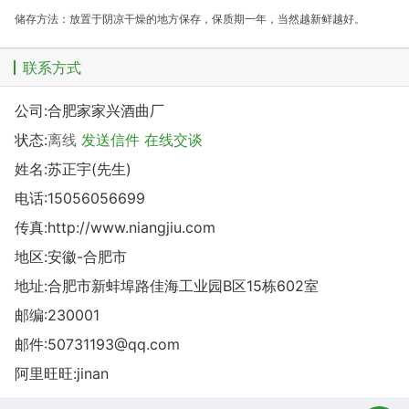
储存方法：放置于阴凉干燥的地方保存，保质期一年，当然越新鲜越好。
联系方式
公司:
合肥家家兴酒曲厂
状态:
离线
发送信件
在线交谈
姓名:苏正宇(先生)
电话:
15056056699
传真:http://www.niangjiu.com
地区:安徽-合肥市
地址:
合肥市新蚌埠路佳海工业园B区15栋602室
邮编:230001
邮件:
50731193@qq.com
阿里旺旺:
jinan