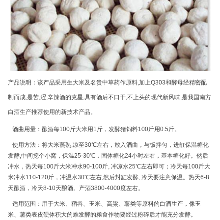
产品说明：该产品采用生大米及名贵中草药作原料,加上Q303和酵母经精密配
制而成,是苦,涩,辛辣酒的克星,具有酒后不口干,不上头的现代新风味,是我国南方
白酒生产推荐使用的新技术产品。
酒曲用量：酿酒每100斤大米用1斤，发酵猪饲料100斤用0.5斤。
使用方法：将大米蒸熟,凉至30℃左右，放入酒曲，与饭拌匀，进缸保温糖化
发酵,中间挖个小窝，保温25-30℃，固体糖化24小时左右，基本糖化好。然后
冲水，热天每100斤大米冲水90-100斤, 冲凉水25℃左右即可；冷天每100斤大
米冲水110-120斤，冲温水30℃左右,然后封缸发酵, 冷天要注意保温。热天6-8
天酿酒，冷天8-10天酿酒。产酒3800-4000度左右。
适用范围：用于大米、稻谷、玉米、高粱、薯类等原料的白酒生产，像玉
米、薯类表皮硬体积大的难发酵的粮食作物要经过粉碎后才能充分发酵。