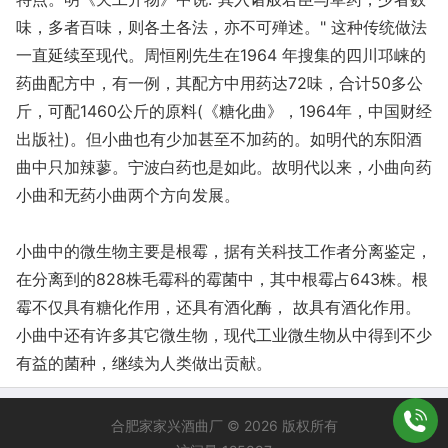
味，多者百味，则各土各法，亦不可殚述。" 这种传统做法
一直延续至现代。周恒刚先生在1964 年搜集的四川邛崃的
药曲配方中，有一例，其配方中用药达72味，合计50多公
斤，可配1460公斤的原料(《糖化曲》，1964年，中国财经
出版社)。但小曲也有少加甚至不加药的。如明代的东阳酒
曲中只加辣蓼。宁波白药也是如此。故明代以来，小曲向药
小曲和无药小曲两个方向发展。
小曲中的微生物主要是根霉，据有关科技工作者分离鉴定，
在分离到的828株毛霉科的霉菌中，其中根霉占643株。根
霉不仅具有糖化作用，还具有酒化酶， 故具有酒化作用。
小曲中还有许多其它微生物，现代工业微生物从中得到不少
有益的菌种，继续为人类做出贡献。
合肥家家兴酒曲厂 © 2026 版权所有