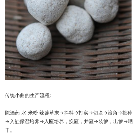
传统小曲的生产流程:
陈酒药 水 米粉 辣蓼草末→拌料→打实→切块→滚角→接种
→入缸保温培养→入匾培养，换匾，并匾→装箩，出箩→晒
干。