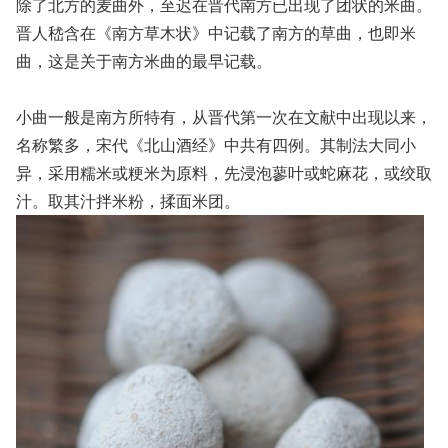
除了北方的麦曲外，至迟在晋代南方已出现了团状的米曲。
晋人嵇含在《南方草木状》中记载了南方的草曲，也即米
曲，这是关于南方米曲的最早记载。
小曲一般是南方所特有，从晋代第一次在文献中出现以来，
名称繁多，宋代《北山酒经》中共有四例。其制法大同小
异，采用糯米或粳米为原料，先浸泡蓼叶或蛇麻花，或绞取
汁。取其汁拌米粉，揉面米团。