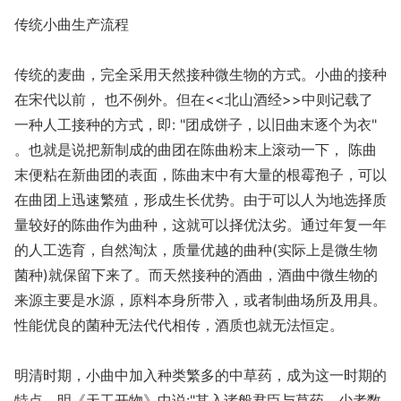
传统小曲生产流程
传统的麦曲，完全采用天然接种微生物的方式。小曲的接种
在宋代以前， 也不例外。但在<<北山酒经>>中则记载了
一种人工接种的方式，即: "团成饼子，以旧曲末逐个为衣"
。也就是说把新制成的曲团在陈曲粉末上滚动一下， 陈曲
末便粘在新曲团的表面，陈曲末中有大量的根霉孢子，可以
在曲团上迅速繁殖，形成生长优势。由于可以人为地选择质
量较好的陈曲作为曲种，这就可以择优汰劣。通过年复一年
的人工选育，自然淘汰，质量优越的曲种(实际上是微生物
菌种)就保留下来了。而天然接种的酒曲，酒曲中微生物的
来源主要是水源，原料本身所带入，或者制曲场所及用具。
性能优良的菌种无法代代相传，酒质也就无法恒定。
明清时期，小曲中加入种类繁多的中草药，成为这一时期的
特点。明《天工开物》中说:"其入诸般君臣与草药，少者数