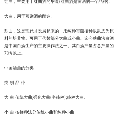
红曲，主要用于红曲酒的酿造(红曲酒是黄酒的一个品种);
大曲，用于蒸馏酒的酿造。
麸曲，这是现代才发展起来的，用纯种霉菌接种以麸皮为原
料的培养物。可用于代替部分大曲或小曲。迄今麸曲法白酒
是中国白酒生产的主要操作法之一。其白酒产量占总产量的
70%以上。
中国酒曲的分类
类 别 品 种
大 曲 传统大曲;强化大曲(半纯种);纯种大曲。
小 曲 按接种法分传统小曲和纯种小曲