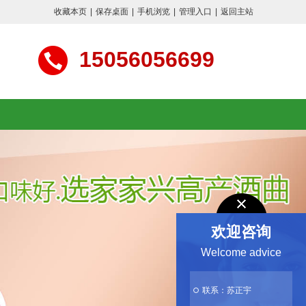
收藏本页
|
保存桌面
|
手机浏览
|
管理入口
|
返回主站
15056056699
欢迎咨询
Welcome advice
联系：苏正宇