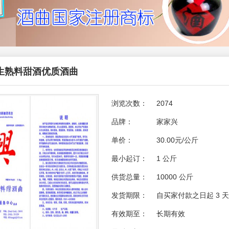
生熟料甜酒优质酒曲
浏览次数：
2074
品牌：
家家兴
单价：
30.00元/公斤
最小起订：
1 公斤
供货总量：
10000 公斤
发货期限：
自买家付款之日起
3
天
有效期至：
长期有效